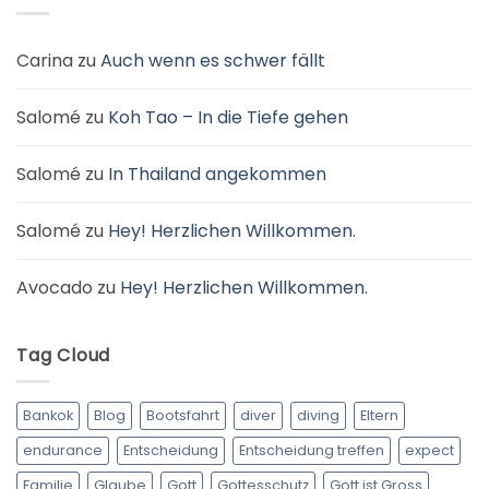
im
Prozess?
Carina
zu
Auch wenn es schwer fällt
Salomé
zu
Koh Tao – In die Tiefe gehen
Salomé
zu
In Thailand angekommen
Salomé
zu
Hey! Herzlichen Willkommen.
Avocado
zu
Hey! Herzlichen Willkommen.
Tag Cloud
Bankok
Blog
Bootsfahrt
diver
diving
Eltern
endurance
Entscheidung
Entscheidung treffen
expect
Familie
Glaube
Gott
Gottesschutz
Gott ist Gross