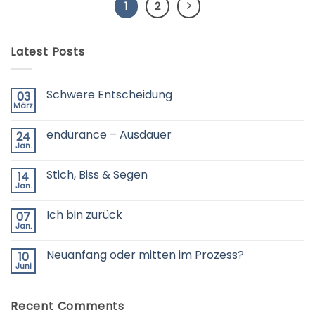
1
2
Latest Posts
Schwere Entscheidung
03
März
Keine
Kommentare
zu
endurance – Ausdauer
24
Schwere
Entscheidung
Jan.
Keine
Kommentare
zu
Stich, Biss & Segen
14
endurance
–
Jan.
Keine
Ausdauer
Kommentare
zu
Ich bin zurück
07
Stich,
Biss
Jan.
Keine
&
Kommentare
Segen
zu
Neuanfang oder mitten im Prozess?
10
Ich
bin
Juni
Keine
zurück
Kommentare
zu
Neuanfang
Recent Comments
oder
mitten