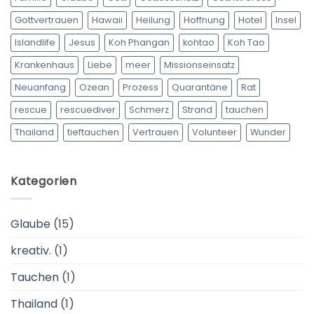
Gottvertrauen
Hawaii
Heilung
Hoffnung
Hotel
Insel
Islandlife
Jesus
Koh Phangan
kohtao
Koh Tao
Krankenhaus
Liebe
meer
Missionseinsatz
Neuanfang
Ozean
Prozess
Quarantäne
Rat
rescue
rescuediver
Schmerz
Strand
tauchen
Thailand
tieftauchen
Vertrauen
Volunteer
Wunder
Kategorien
Glaube
(15)
kreativ.
(1)
Tauchen
(1)
Thailand
(1)