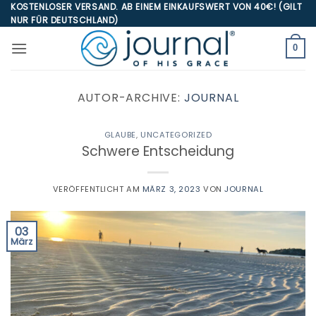
Zum
KOSTENLOSER VERSAND. AB EINEM EINKAUFSWERT VON 40€! (GILT
NUR FÜR DEUTSCHLAND)
Inhalt
springen
0
AUTOR-ARCHIVE:
JOURNAL
GLAUBE
,
UNCATEGORIZED
Schwere Entscheidung
VERÖFFENTLICHT AM
MÄRZ 3, 2023
VON
JOURNAL
03
März