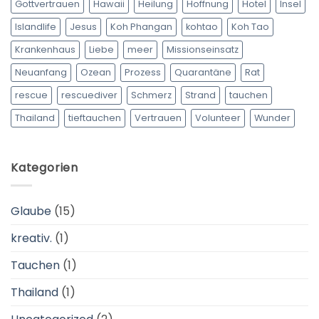
Gottvertrauen
Hawaii
Heilung
Hoffnung
Hotel
Insel
Islandlife
Jesus
Koh Phangan
kohtao
Koh Tao
Krankenhaus
Liebe
meer
Missionseinsatz
Neuanfang
Ozean
Prozess
Quarantäne
Rat
rescue
rescuediver
Schmerz
Strand
tauchen
Thailand
tieftauchen
Vertrauen
Volunteer
Wunder
Kategorien
Glaube
(15)
kreativ.
(1)
Tauchen
(1)
Thailand
(1)