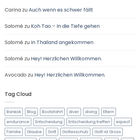
Prozess?
Carina
zu
Auch wenn es schwer fällt
Salomé
zu
Koh Tao – In die Tiefe gehen
Salomé
zu
In Thailand angekommen
Salomé
zu
Hey! Herzlichen Willkommen.
Avocado
zu
Hey! Herzlichen Willkommen.
Tag Cloud
Bankok
Blog
Bootsfahrt
diver
diving
Eltern
endurance
Entscheidung
Entscheidung treffen
expect
Familie
Glaube
Gott
Gottesschutz
Gott ist Gross