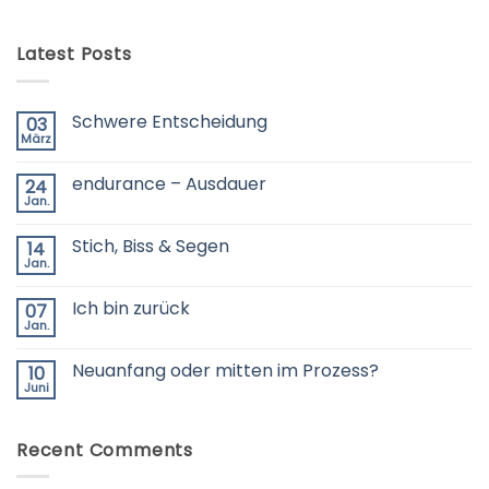
Latest Posts
Schwere Entscheidung
03
März
Keine
Kommentare
zu
endurance – Ausdauer
24
Schwere
Entscheidung
Jan.
Keine
Kommentare
zu
Stich, Biss & Segen
14
endurance
–
Jan.
Keine
Ausdauer
Kommentare
zu
Ich bin zurück
07
Stich,
Biss
Jan.
Keine
&
Kommentare
Segen
zu
Neuanfang oder mitten im Prozess?
10
Ich
bin
Juni
Keine
zurück
Kommentare
zu
Neuanfang
Recent Comments
oder
mitten
im