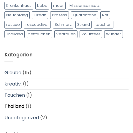
Krankenhaus
Liebe
meer
Missionseinsatz
Neuanfang
Ozean
Prozess
Quarantäne
Rat
rescue
rescuediver
Schmerz
Strand
tauchen
Thailand
tieftauchen
Vertrauen
Volunteer
Wunder
Kategorien
Glaube
(15)
kreativ.
(1)
Tauchen
(1)
Thailand
(1)
Uncategorized
(2)