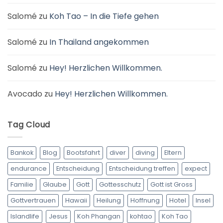
Salomé
zu
Koh Tao – In die Tiefe gehen
Salomé
zu
In Thailand angekommen
Salomé
zu
Hey! Herzlichen Willkommen.
Avocado
zu
Hey! Herzlichen Willkommen.
Tag Cloud
Bankok
Blog
Bootsfahrt
diver
diving
Eltern
endurance
Entscheidung
Entscheidung treffen
expect
Familie
Glaube
Gott
Gottesschutz
Gott ist Gross
Gottvertrauen
Hawaii
Heilung
Hoffnung
Hotel
Insel
Islandlife
Jesus
Koh Phangan
kohtao
Koh Tao