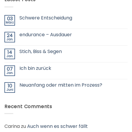
Schwere Entscheidung
03
März
Keine
Kommentare
zu
endurance – Ausdauer
24
Schwere
Entscheidung
Jan.
Keine
Kommentare
zu
Stich, Biss & Segen
14
endurance
–
Jan.
Keine
Ausdauer
Kommentare
zu
Ich bin zurück
07
Stich,
Biss
Jan.
Keine
&
Kommentare
Segen
zu
Neuanfang oder mitten im Prozess?
10
Ich
bin
Juni
Keine
zurück
Kommentare
zu
Neuanfang
Recent Comments
oder
mitten
im
Prozess?
Carina
zu
Auch wenn es schwer fällt